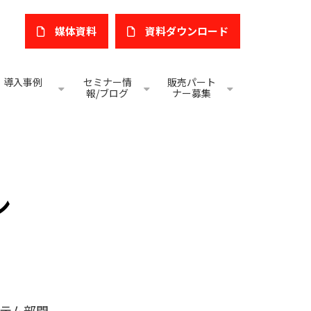
媒体資料
​資料ダウンロード
導入事例
セミナー情
販売パート
報/ブログ
ナー募集
ン
テム部門