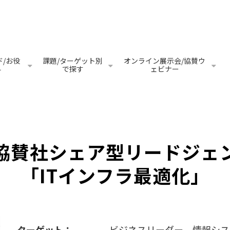
/お役
課題/ターゲット別
オンライン展示会/協賛ウ
料
で探す
ェビナー
協賛社シェア型リードジェ
「ITインフラ最適化」
ターゲット：
ビジネスリーダー、情報シス