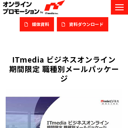
媒体資料
​資料ダウンロード
サービス一覧
私たちについて
ITmedia ビジネスオンライン
期間限定 職種別メールパッケー
サービスガイド/お役立ち資料
ジ
課題/ターゲット別で探す
オンライン展示会/協賛ウェビナー
導入事例
セミナー情報/ブログ