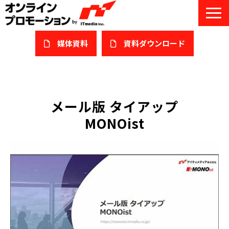
媒体資料
​資料ダウンロード
サービス一覧
私たちについて
メール版 タイアップ
MONOist
サービスガイド/お役立ち資料
課題/ターゲット別で探す
オンライン展示会/協賛ウェビナー
導入事例
セミナー情報/ブログ