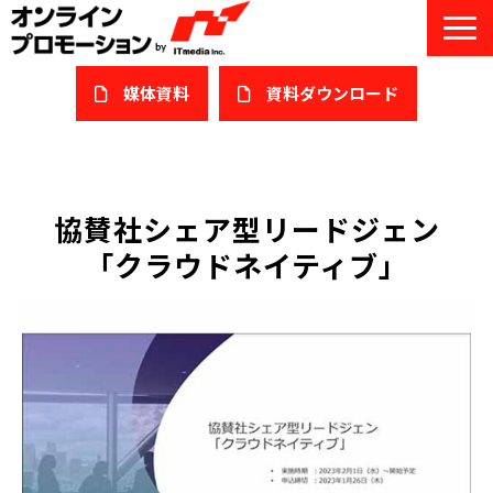
媒体資料
​資料ダウンロード
サービス一覧
私たちについて
協賛社シェア型リードジェン
「クラウドネイティブ」
サービスガイド/お役立ち資料
課題/ターゲット別で探す
オンライン展示会/協賛ウェビナー
導入事例
セミナー情報/ブログ