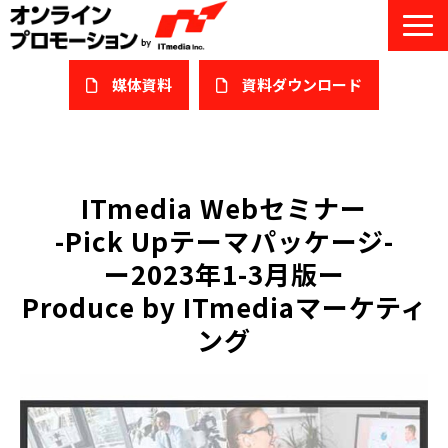
媒体資料
​資料ダウンロード
サービス一覧
私たちについて
ITmedia Webセミナー
-Pick Upテーマパッケージ-
サービスガイド/お役立ち資料
ー2023年1-3月版ー
課題/ターゲット別で探す
Produce by ITmediaマーケティ
ング
オンライン展示会/協賛ウェビナー
導入事例
セミナー情報/ブログ