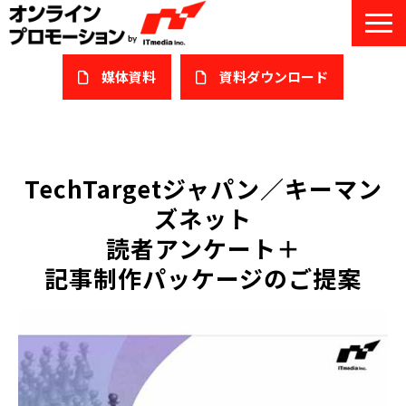
媒体資料
​資料ダウンロード
サービス一覧
私たちについて
TechTargetジャパン／キーマン
ズネット
サービスガイド/お役立ち資料
読者アンケート＋
課題/ターゲット別で探す
記事制作パッケージのご提案
オンライン展示会/協賛ウェビナー
導入事例
セミナー情報/ブログ