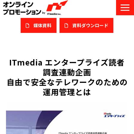
媒体資料
​資料ダウンロード
サービス一覧
私たちについて
ITmedia エンタープライズ読者
調査連動企画
サービスガイド/お役立ち資料
自由で安全なテレワークのための
課題/ターゲット別で探す
運用管理とは
オンライン展示会/協賛ウェビナー
導入事例
セミナー情報/ブログ