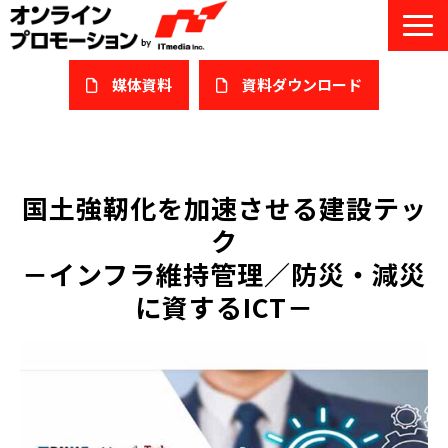
媒体資料
​資料ダウンロード
サービス一覧
私たちについて
国土強靭化を加速させる建設テッ
ク
サービスガイド/お役立ち資料
－インフラ維持管理／防災・減災
課題/ターゲット別で探す
に資するICT－
オンライン展示会/協賛ウェビナー
導入事例
セミナー情報/ブログ