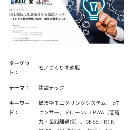
販売パートナー募集
ターゲッ
モノづくり関連職
ト：
テーマ：
建設テック
キーワー
構造物モニタリングシステム、IoT
ド：
センサー、ドローン、LPWA（低電
力・長距離通信）、GNSS／RTK-