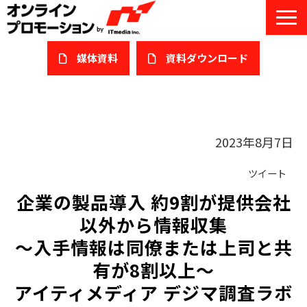
媒体資料
​資料ダウンロード
サービス一覧
私たちについて
2023年8月7日
サービスガイド/お役立ち資料
ツイート
企業の製品導入 約9割が提供会社
課題/ターゲット別で探す
以外から情報収集
オンライン展示会/協賛ウェビナー
～入手情報は同僚または上司と共
導入事例
有が8割以上～
アイティメディア デジマ調査ラボ
セミナー情報/ブログ