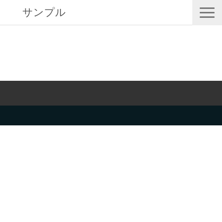
サンプル
サービス一覧
私たちについて
サービスガイド/お役立ち資料
課題/ターゲット別で探す
オンライン展示会/協賛ウェビナー
導入事例