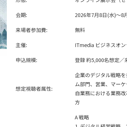
会期:
2026年7月8日(水)～8
来場者参加費:
無料
主催:
ITmedia ビジネスオン
申込規模:
登録 約5,000名想定／
企業のデジタル戦略を
ム部門、営業、マーケ
想定視聴者属性:
自業務における業務改
方
A 戦略
1. デジタル経営戦略、2