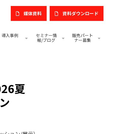
媒体資料
​資料ダウンロード
導入事例
セミナー情
販売パート
報/ブログ
ナー募集
026夏
ン
ッション/展示）