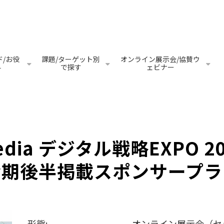
/お役
課題/ターゲット別
オンライン展示会/協賛ウ
料
で探す
ェビナー
edia デジタル戦略EXPO 2
会期後半掲載スポンサープラ
形態:
オンライン展示会（セ