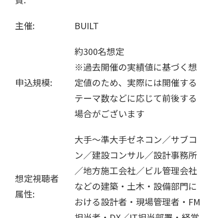
主催:
BUILT
約300名想定
※過去開催の実績値に基づく想
申込規模:
定値のため、実際には開催する
テーマ数などに応じて前後する
場合がございます
大手～準大手ゼネコン／サブコ
ン／建設コンサル／設計事務所
／地方施工会社／ビル管理会社
想定視聴者
などの建築・土木・設備部門に
属性:
おける設計者・現場管理者・FM
担当者・DX／IT担当部署・経営