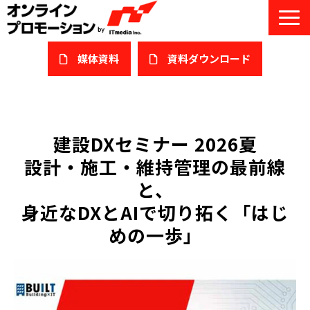
媒体資料
​資料ダウンロード
サービス一覧
私たちについて
建設DXセミナー 2026夏
設計・施工・維持管理の最前線
サービスガイド/お役立ち資料
と、
課題/ターゲット別で探す
身近なDXとAIで切り拓く「はじ
めの一歩」
オンライン展示会/協賛ウェビナー
導入事例
セミナー情報/ブログ