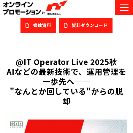
媒体資料
​資料ダウンロード
サービス一覧
私たちについて
@IT Operator Live 2025秋
AIなどの最新技術で、運用管理を
サービスガイド/お役立ち資料
一歩先へ──
課題/ターゲット別で探す
"なんとか回している"からの脱
却
オンライン展示会/協賛ウェビナー
導入事例
セミナー情報/ブログ