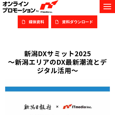
媒体資料
​資料ダウンロード
サービス一覧
私たちについて
新潟DXサミット2025
～新潟エリアのDX最新潮流とデ
サービスガイド/お役立ち資料
ジタル活用～
課題/ターゲット別で探す
オンライン展示会/協賛ウェビナー
導入事例
セミナー情報/ブログ