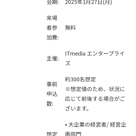
会期:
2025年1月27日(月)
販売パートナー募集
来場
者参
無料
加費:
ITmedia エンタープライ
主催:
ズ
約300名想定
事前
※想定値のため、状況に
申込
応じて前後する場合がご
数:
ざいます。
• 大企業の経営者/ 経営企
想定
画部門