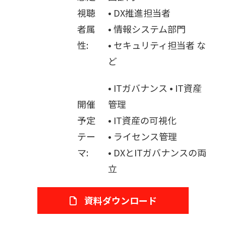
視聴
• DX推進担当者
者属
• 情報システム部門
性:
• セキュリティ担当者 な
ど
• ITガバナンス • IT資産
開催
管理
予定
• IT資産の可視化
テー
• ライセンス管理
マ:
• DXとITガバナンスの両
立
資料ダウンロード