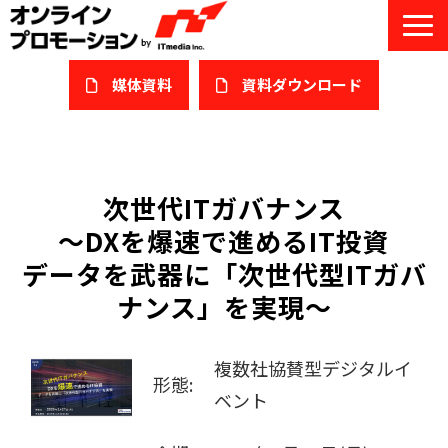
媒体資料
​資料ダウンロード
サービス一覧
私たちについて
次世代ITガバナンス
～DXを爆速で進めるIT投資
サービスガイド/お役立ち資料
データを武器に「次世代型ITガバ
課題/ターゲット別で探す
ナンス」を実現～
オンライン展示会/協賛ウェビナー
複数社協賛型デジタルイ
導入事例
形態:
ベント
セミナー情報/ブログ