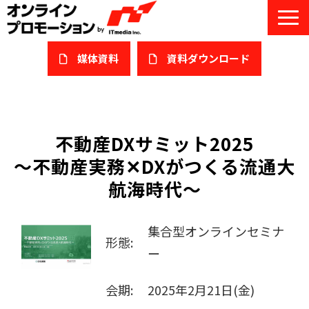
媒体資料
​資料ダウンロード
サービス一覧
私たちについて
不動産DXサミット2025
〜不動産実務✕DXがつくる流通大
サービスガイド/お役立ち資料
航海時代〜
課題/ターゲット別で探す
オンライン展示会/協賛ウェビナー
集合型オンラインセミナ
形態:
ー
導入事例
会期:
2025年2月21日(金)
セミナー情報/ブログ