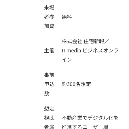
販売パートナー募集
来場
者参
無料
加費:
株式会社 住宅新報／
主催:
ITmedia ビジネスオンラ
イン
事前
申込
約300名想定
数:
想定
視聴
不動産業でデジタル化を
者属
推進するユーザー層