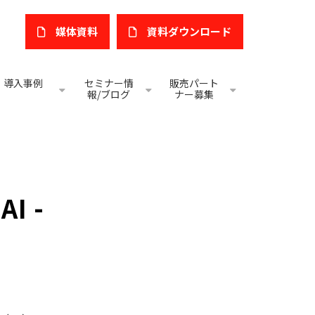
媒体資料
​資料ダウンロード
導入事例
セミナー情
販売パート
報/ブログ
ナー募集
AI -