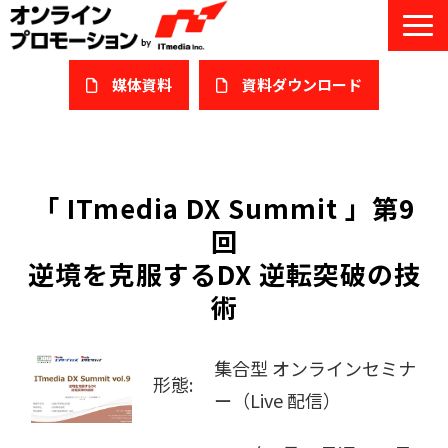
媒体資料
​資料ダウンロード
サービス一覧
私たちについて
「 ITmedia DX Summit 」第9
回
サービスガイド/お役立ち資料
逆境を克服するDX 逆転突破の技
課題/ターゲット別で探す
術
オンライン展示会/協賛ウェビナー
集合型 オンラインセミナ
導入事例
形態:
ー（Live 配信）
セミナー情報/ブログ