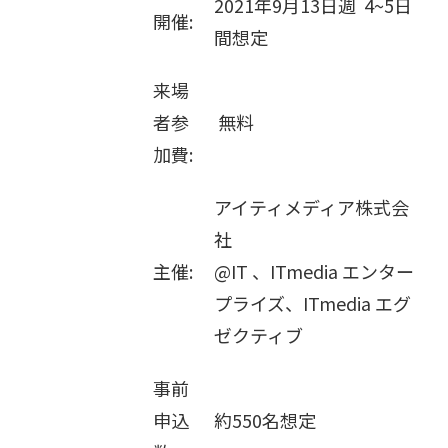
2021年9月13日週 4~5日
開催:
販売パートナー募集
間想定
来場
者参
無料
加費:
アイティメディア株式会
社
主催:
@IT 、ITmedia エンター
プライズ、ITmedia エグ
ゼクティブ
事前
申込
約550名想定