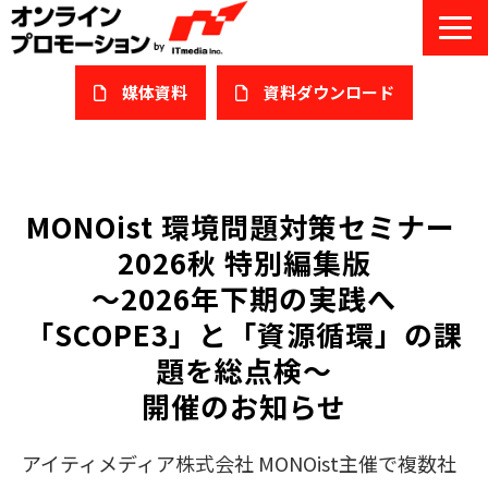
媒体資料
​資料ダウンロード
サービス一覧
私たちについて
MONOist 環境問題対策セミナー 
2026秋 特別編集版
サービスガイド/お役立ち資料
〜2026年下期の実践へ
課題/ターゲット別で探す
「SCOPE3」と「資源循環」の課
題を総点検〜
オンライン展示会/協賛ウェビナー
開催のお知らせ
導入事例
アイティメディア株式会社 MONOist主催で複数社
セミナー情報/ブログ