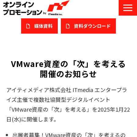
媒体資料
​資料ダウンロード
サービス一覧
私たちについて
VMware資産の「次」を考える
開催のお知らせ
サービスガイド/お役立ち資料
課題/ターゲット別で探す
アイティメディア株式会社 ITmedia エンタープラ
イズ主催で複数社協賛型デジタルイベント
オンライン展示会/協賛ウェビナー
「VMware資産の「次」を考える」を2025年1月22
導入事例
日(水)に開催します。
セミナー情報/ブログ
出展者募集！VMware資産の「次」を考えるの