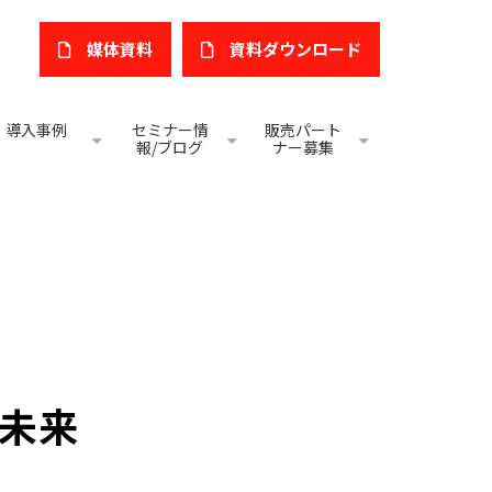
媒体資料
​資料ダウンロード
導入事例
セミナー情
販売パート
報/ブログ
ナー募集
】
未来　