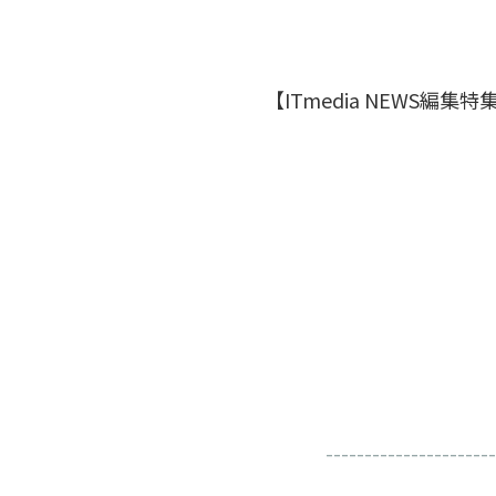
【ITmedia NEWS編
----------------------