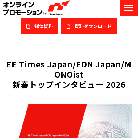
媒体資料
​資料ダウンロード
サービス一覧
私たちについて
EE Times Japan/EDN Japan/M
ONOist
サービスガイド/お役立ち資料
新春トップインタビュー 2026
課題/ターゲット別で探す
オンライン展示会/協賛ウェビナー
導入事例
セミナー情報/ブログ