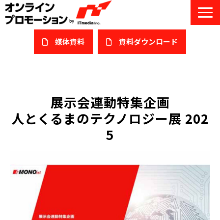
媒体資料
​資料ダウンロード
サービス一覧
私たちについて
展示会連動特集企画
人とくるまのテクノロジー展 202
サービスガイド/お役立ち資料
5
課題/ターゲット別で探す
オンライン展示会/協賛ウェビナー
導入事例
セミナー情報/ブログ