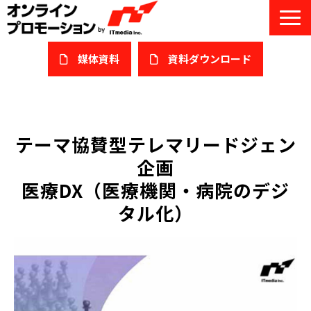
媒体資料
​資料ダウンロード
サービス一覧
私たちについて
テーマ協賛型テレマリードジェン
企画
サービスガイド/お役立ち資料
医療DX（医療機関・病院のデジ
課題/ターゲット別で探す
タル化）
オンライン展示会/協賛ウェビナー
導入事例
セミナー情報/ブログ