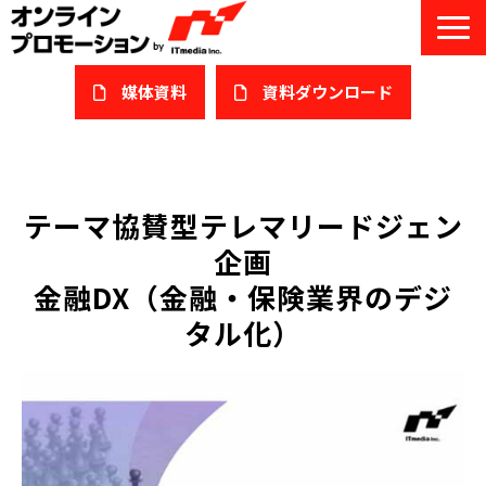
媒体資料
​資料ダウンロード
サービス一覧
私たちについて
テーマ協賛型テレマリードジェン
企画
サービスガイド/お役立ち資料
金融DX（金融・保険業界のデジ
課題/ターゲット別で探す
タル化）
オンライン展示会/協賛ウェビナー
導入事例
セミナー情報/ブログ