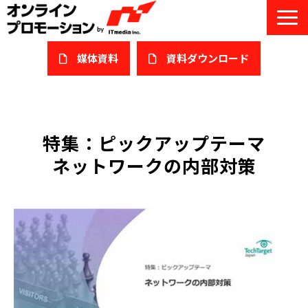
媒体資料
​資料ダウンロード
サービス一覧
私たちについて
特集：ピックアップテーマ
ネットワークの内部対策
サービスガイド/お役立ち資料
課題/ターゲット別で探す
オンライン展示会/協賛ウェビナー
導入事例
セミナー情報/ブログ