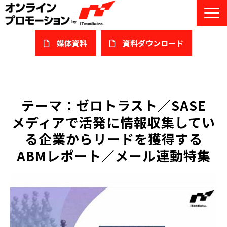
媒体資料
​資料ダウンロード
サービス一覧
私たちについて
テーマ：ゼロトラスト／SASE
メディアで活発に情報収集してい
サービスガイド/お役立ち資料
る企業からリードを獲得する
課題/ターゲット別で探す
ABMレポート／メール連動特集
オンライン展示会/協賛ウェビナー
導入事例
セミナー情報/ブログ