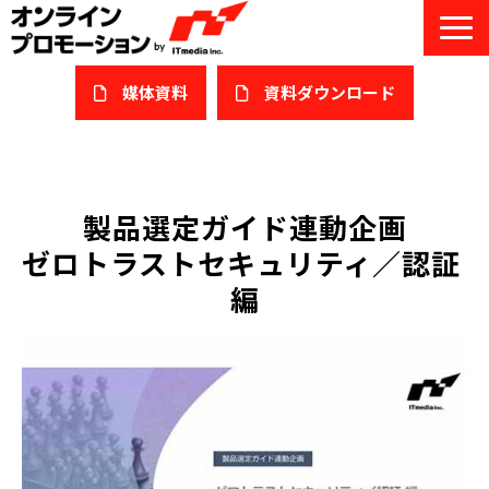
媒体資料
​資料ダウンロード
サービス一覧
私たちについて
製品選定ガイド連動企画
ゼロトラストセキュリティ／認証 
サービスガイド/お役立ち資料
編
課題/ターゲット別で探す
オンライン展示会/協賛ウェビナー
導入事例
セミナー情報/ブログ