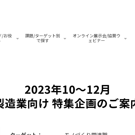
/お役
課題/ターゲット別
オンライン展示会/協賛ウ
料
で探す
ェビナー
2023年10～12月
製造業向け 特集企画のご案
ターゲット：
モノづくり関連職