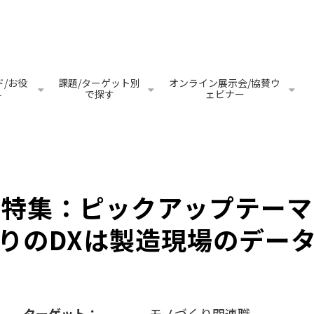
/お役
課題/ターゲット別
オンライン展示会/協賛ウ
料
で探す
ェビナー
特集：ピックアップテーマ
りのDXは製造現場のデー
ターゲット：
モノづくり関連職