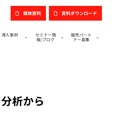
媒体資料
​資料ダウンロード
導入事例
セミナー情
販売パート
報/ブログ
ナー募集
タ分析から