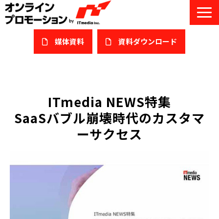
媒体資料
​資料ダウンロード
サービス一覧
私たちについて
ITmedia NEWS特集
SaaSバブル崩壊時代のカスタマ
サービスガイド/お役立ち資料
ーサクセス
課題/ターゲット別で探す
オンライン展示会/協賛ウェビナー
導入事例
セミナー情報/ブログ