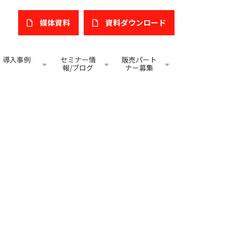
媒体資料
​資料ダウンロード
導入事例
セミナー情
販売パート
報/ブログ
ナー募集