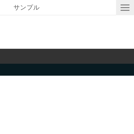
サンプル
サービス一覧
私たちについて
サービスガイド/お役立ち資料
課題/ターゲット別で探す
オンライン展示会/協賛ウェビナー
導入事例