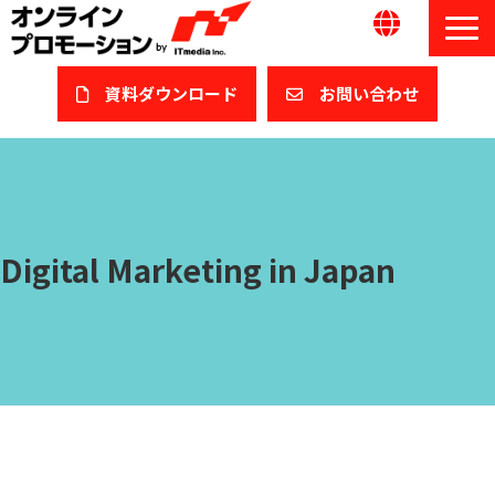
資料ダウンロード​
​お問い合わせ
サービス一覧
私たちについて
Digital Marketing in Japan
サービスガイド/お役立ち資料
課題/ターゲット別で探す
オンライン展示会/協賛ウェビナー
導入事例
セミナー情報/ブログ