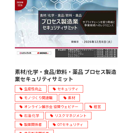
素材/化学・食品/飲料・薬品 プロセス製造
業セキュリティサミット
生産性向上
セキュリティ
モノづくり関連職
素材
オンライン展示会 協賛ウェビナー
経営
石油 化学
リスクマネジメント
製薬関係者
OTセキュリティ