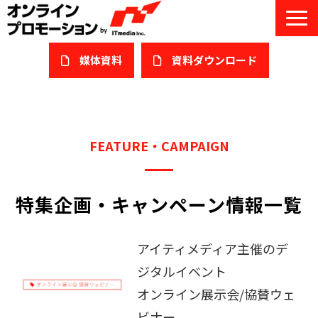
媒体資料
​資料ダウンロード
サービス一覧
私たちについて
FEATURE・CAMPAIGN
サービスガイド/お役立ち資料
特集企画・キャンペーン情報一覧
課題/ターゲット別で探す
オンライン展示会/協賛ウェビナー
アイティメディア主催のデ
導入事例
ジタルイベント
オンライン展示会/協賛ウェ
セミナー情報/ブログ
ビナー