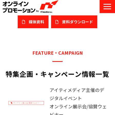
媒体資料
​資料ダウンロード
サービス一覧
私たちについて
FEATURE・CAMPAIGN
サービスガイド/お役立ち資料
特集企画・キャンペーン情報一覧
課題/ターゲット別で探す
オンライン展示会/協賛ウェビナー
アイティメディア主催のデ
導入事例
ジタルイベント
オンライン展示会/協賛ウェ
セミナー情報/ブログ
ビナー