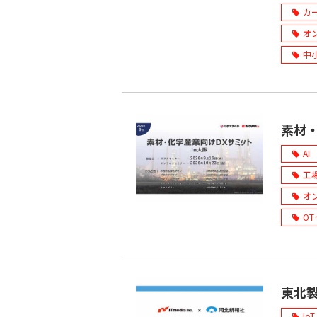
カ
オ
中
素材・
AI
工
オ
O
東北製
IoT