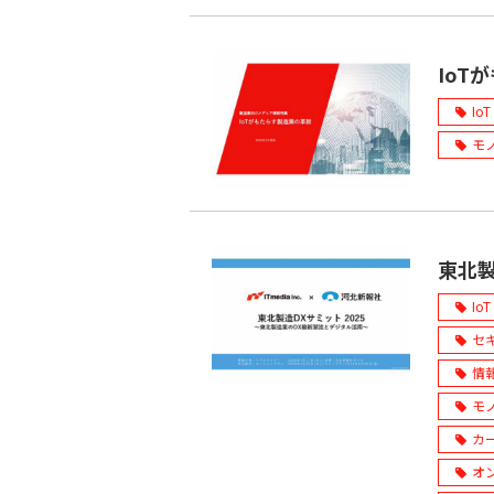
IoT
IoT
モ
東北製
IoT
セ
情
モ
カ
オ