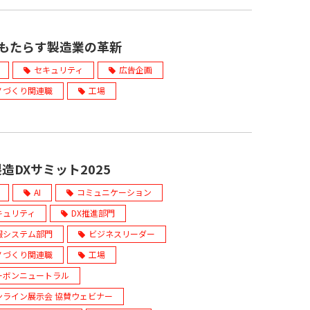
がもたらす製造業の革新
セキュリティ
広告企画
ノづくり関連職
工場
造DXサミット2025
AI
コミュニケーション
キュリティ
DX推進部門
報システム部門
ビジネスリーダー
ノづくり関連職
工場
ーボンニュートラル
ンライン展示会 協賛ウェビナー