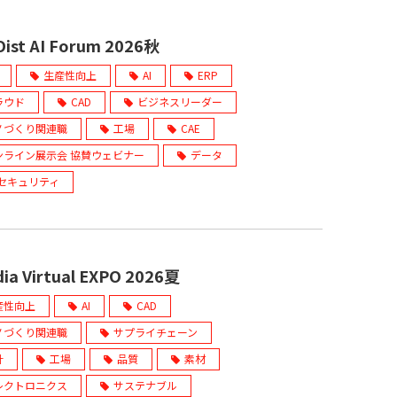
ist AI Forum 2026秋
生産性向上
AI
ERP
ラウド
CAD
ビジネスリーダー
ノづくり関連職
工場
CAE
ンライン展示会 協賛ウェビナー
データ
Tセキュリティ
ia Virtual EXPO 2026夏
産性向上
AI
CAD
ノづくり関連職
サプライチェーン
計
工場
品質
素材
レクトロニクス
サステナブル