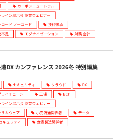
場
カーボンニュートラル
ンライン展示会 協賛ウェビナー
ーコード ノーコード
技術伝承
材不足
モダナイゼーション
財務 会計
造DX カンファレンス 2026冬 特別編集
セキュリティ
クラウド
DX
プライチェーン
工場
BCP
ンライン展示会 協賛ウェビナー
ンサムウェア
小売流通関係者
データ
Tセキュリティ
食品製造関係者