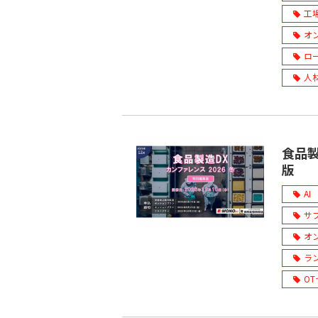
工
オ
ロ
人
食品製
版
AI
サ
オ
ラ
O