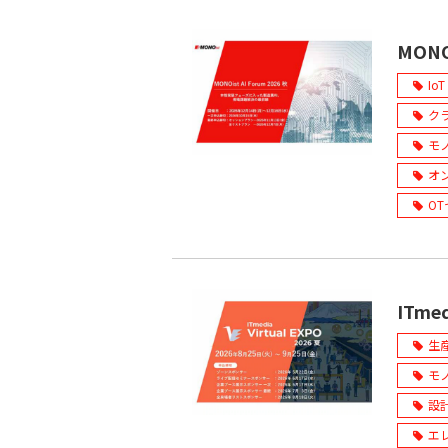
MONO
IoT
ク
モ
オ
O
ITmed
生
モ
設
エ