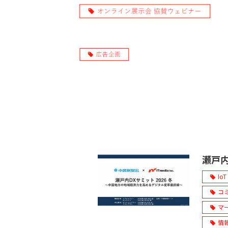
瀬戸内
IoT
コ
マ
情