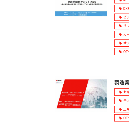
D
ビ
サ
カ
オ
O
製造業
セ
モ
工
O