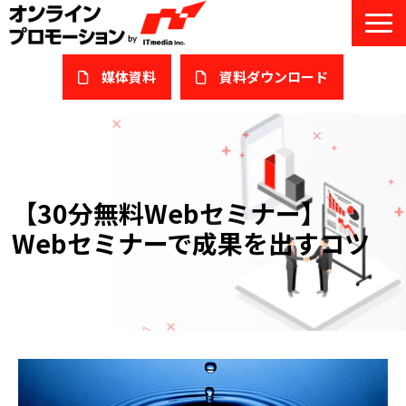
媒体資料
​資料ダウンロード
サービス一覧
私たちについて
【30分無料Webセミナー】
サービスガイド/お役立ち資料
Webセミナーで成果を出すコツ
課題/ターゲット別で探す
オンライン展示会/協賛ウェビナー
導入事例
セミナー情報/ブログ