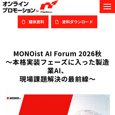
媒体資料
​資料ダウンロード
サービス一覧
私たちについて
MONOist AI Forum 2026秋
～本格実装フェーズに入った製造
サービスガイド/お役立ち資料
業AI、
課題/ターゲット別で探す
現場課題解決の最前線～
オンライン展示会/協賛ウェビナー
導入事例
セミナー情報/ブログ