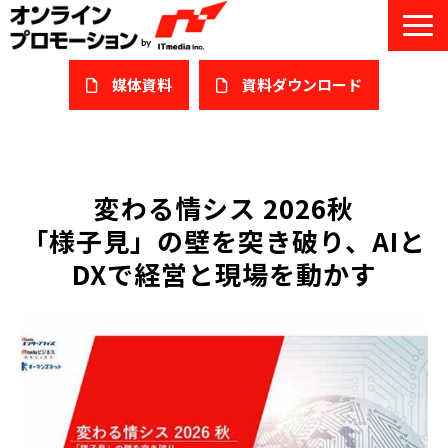
媒体資料
​資料ダウンロード
サービス一覧
私たちについて
変わる情シス 2026秋
「様子見」の壁を突き破り、AIと
サービスガイド/お役立ち資料
DXで経営と現場を動かす
課題/ターゲット別で探す
オンライン展示会/協賛ウェビナー
導入事例
セミナー情報/ブログ