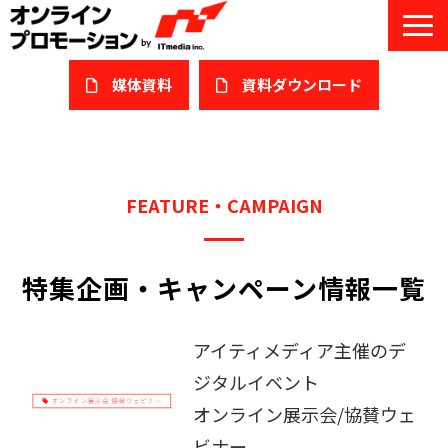
媒体資料
​資料ダウンロード
サービス一覧
私たちについて
FEATURE・CAMPAIGN
サービスガイド/お役立ち資料
特集企画・キャンペーン情報一覧
課題/ターゲット別で探す
オンライン展示会/協賛ウェビナー
アイティメディア主催のデ
導入事例
ジタルイベント
オンライン展示会/協賛ウェ
セミナー情報/ブログ
ビナー