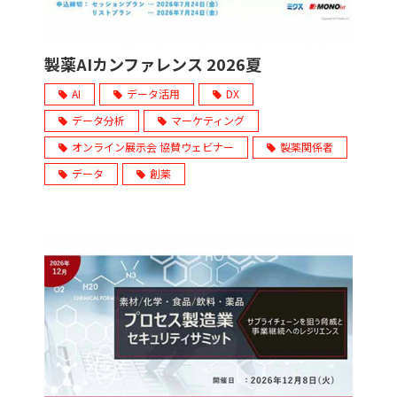
製薬AIカンファレンス 2026夏
AI
データ活用
DX
データ分析
マーケティング
オンライン展示会 協賛ウェビナー
製薬関係者
データ
創薬