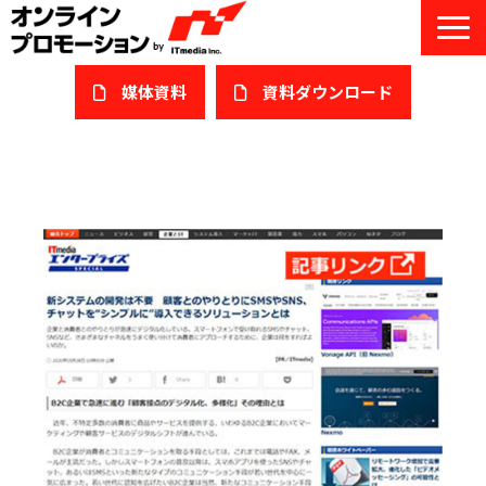
媒体資料
​資料ダウンロード
サービス一覧
私たちについて
サービスガイド/お役立ち資料
課題/ターゲット別で探す
オンライン展示会/協賛ウェビナー
導入事例
セミナー情報/ブログ