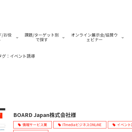
/お役
課題/ターゲット別
オンライン展示会/協賛ウ
料
で探す
ェビナー
タグ：イベント誘導
BOARD Japan株式会社様
情報サービス業
ITmediaビジネスONLiNE
イベント