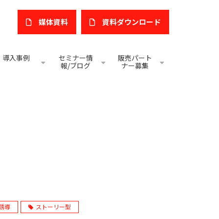
媒体資料
​資料ダウンロード
導入事例
セミナー情
販売パート
報/ブログ
ナー募集
誘導
ストーリー型