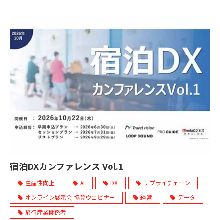
宿泊DXカンファレンス Vol.1
生産性向上
AI
DX
サプライチェーン
オンライン展示会 協賛ウェビナー
経営
データ
旅行産業関係者