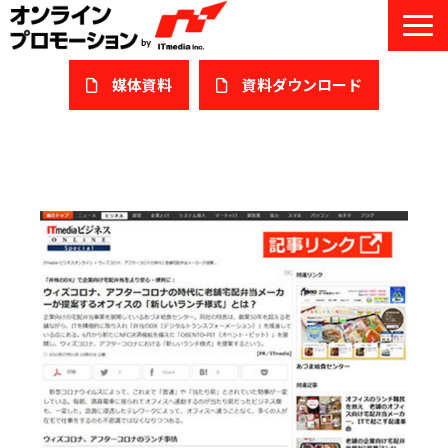
媒体資料
​資料ダウンロード
サービス一覧
私たちについて
サービスガイド/お役立ち資料
課題/ターゲット別で探す
オンライン展示会/協賛ウェビナー
導入事例
セミナー情報/ブログ