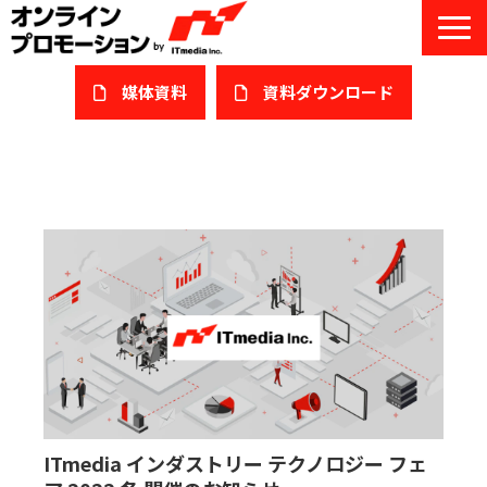
媒体資料
​資料ダウンロード
サービス一覧
私たちについて
サービスガイド/お役立ち資料
課題/ターゲット別で探す
オンライン展示会/協賛ウェビナー
導入事例
ITmedia インダストリー テクノロジー フェ
セミナー情報/ブログ