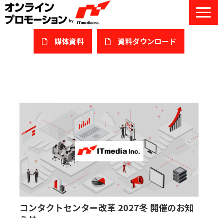
媒体資料
​資料ダウンロード
サービス一覧
私たちについて
サービスガイド/お役立ち資料
課題/ターゲット別で探す
オンライン展示会/協賛ウェビナー
導入事例
コンタクトセンター改革 2027冬 開催のお知
セミナー情報/ブログ