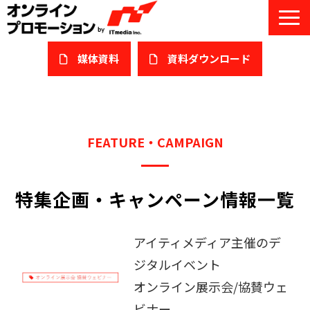
媒体資料
​資料ダウンロード
サービス一覧
私たちについて
FEATURE・CAMPAIGN
サービスガイド/お役立ち資料
特集企画・キャンペーン情報一覧
課題/ターゲット別で探す
オンライン展示会/協賛ウェビナー
アイティメディア主催のデ
導入事例
ジタルイベント
オンライン展示会/協賛ウェ
セミナー情報/ブログ
ビナー