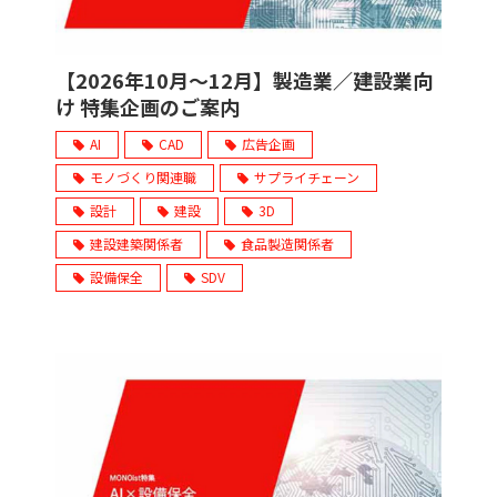
【2026年10月～12月】製造業／建設業向
け 特集企画のご案内
AI
CAD
広告企画
モノづくり関連職
サプライチェーン
設計
建設
3D
建設建築関係者
食品製造関係者
設備保全
SDV