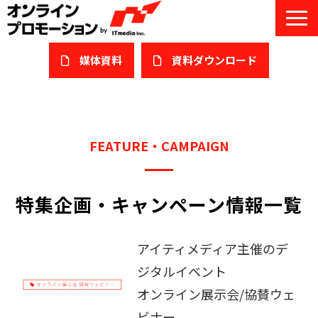
媒体資料
​資料ダウンロード
サービス一覧
私たちについて
FEATURE・CAMPAIGN
サービスガイド/お役立ち資料
特集企画・キャンペーン情報一覧
課題/ターゲット別で探す
オンライン展示会/協賛ウェビナー
アイティメディア主催のデ
導入事例
ジタルイベント
オンライン展示会/協賛ウェ
セミナー情報/ブログ
ビナー